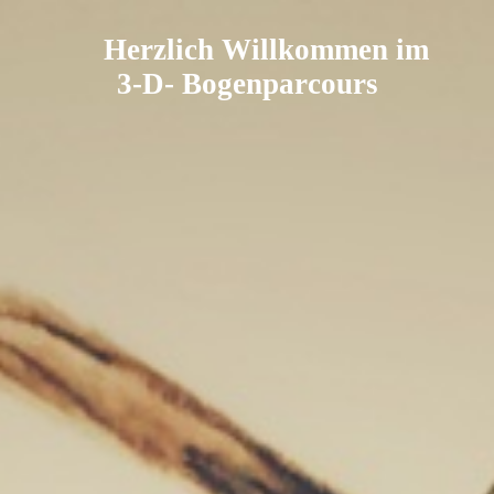
Herzlich Willkommen im
3-D- Bogenparcours